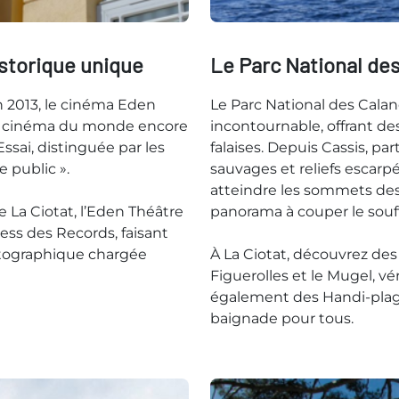
storique unique
Le Parc National des
n 2013, le cinéma Eden
Le Parc National des Cala
n cinéma du monde encore
incontournable, offrant de
 Essai, distinguée par les
falaises. Depuis Cassis, pa
e public ».
sauvages et reliefs escar
atteindre les sommets des 
 La Ciotat, l’Eden Théâtre
panorama à couper le souff
ess des Records, faisant
tographique chargée
À La Ciotat, découvrez d
Figuerolles et le Mugel, vé
également des Handi-plage
baignade pour tous.