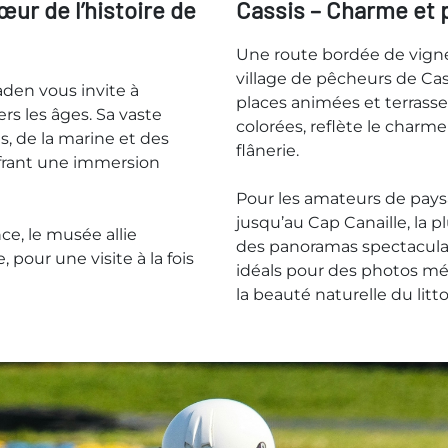
ur de l’histoire de
Cassis – Charme et 
Une route bordée de vigne
village de pêcheurs de Cass
aden vous invite à
places animées et terrasse
ers les âges. Sa vaste
colorées, reflète le charme
s, de la marine et des
flânerie.
ffrant une immersion
Pour les amateurs de pays
jusqu’au Cap Canaille, la p
ce, le musée allie
des panoramas spectaculair
 pour une visite à la fois
idéals pour des photos m
la beauté naturelle du litto