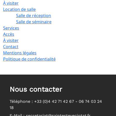
À visiter
Location de salle
Salle de réception
Salle de séminaire
Services
Accès
À visiter
Contact
Mentions légales
Politique de confidentialité
Nous contacter
Téléphone :
+33 (0)4 42 71 42 67 - 06 74 03 24
18
E-Mail :
secretariat@saintesteveciotat.fr