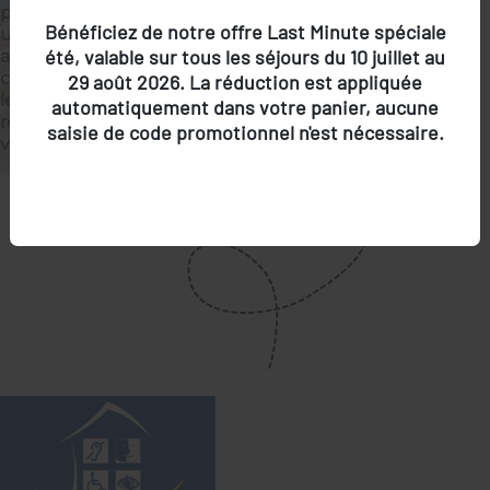
privilégié alliant patrimoine naturel et culturel, avec
Bénéficiez de notre offre Last Minute spéciale
une villa individuelle dotée de piscine privée, 62
été, valable sur tous les séjours du 10 juillet au
appartements climatisés et lumineux, une piscine
chauffée, ainsi que de grandes terrasses baignées par
29 août 2026. La réduction est appliquée
le soleil méditerranéen. Un lieu idéal pour se
automatiquement dans votre panier, aucune
ressourcer et profiter pleinement de la douceur de
saisie de code promotionnel n'est nécessaire.
vivre provençale.